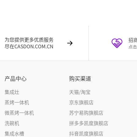
为您提供更多优质服务
招
尽在CASDON.COM.CN
点击
产品中心
购买渠道
集成灶
天猫/淘宝
蒸烤一体机
京东旗舰店
微蒸烤一体机
苏宁易购旗舰店
洗碗机
拼多多凯度旗舰店
集成水槽
抖音凯度旗舰店