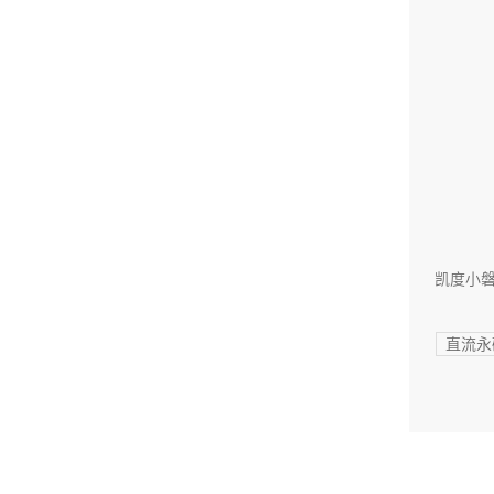
凯度小磐
直流永