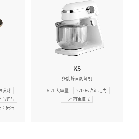
K5
多能静音厨师机
温发酵
6.2L大容量
2200w澎湃动力
随心调节
十档调速模式
柔声运行