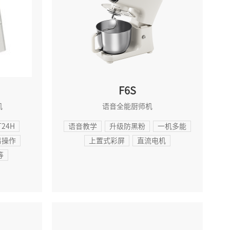
F6S
机
语音全能厨师机
24H
语音教学
升级防黑粉
一机多能
易操作
上置式彩屏
直流电机
等