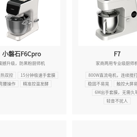
小磐石F6Cpro
F7
震撼升级，防黑粉厨师机
家商两用专业级厨师
冷热双控
15分钟极速手套膜
800W直流电机，连续搅打
弯腰操作
精准控温发酵
稳固不易晃
触控大屏
6M出手套膜，无需久
轻音不扰人