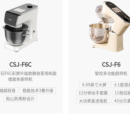
CSJ-F6C
CSJ-F6
石F6C彩屏升级款静音家用和面
智控多功能厨师机
揉面条厨师机
6.69英寸大屏
±1度调
磁超轻音
稳能技术3重升级
12分钟出手套膜
11档位
贴心防黑粉设计
大功率直流电机
43分贝